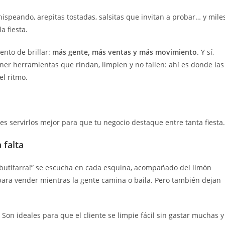
chispeando, arepitas tostadas, salsitas que invitan a probar… y mile
a fiesta.
ento de brillar:
más gente, más ventas y más movimiento
. Y sí,
er herramientas que rindan, limpien y no fallen: ahí es donde las
l ritmo.
 servirlos mejor para que tu negocio destaque entre tanta fiesta.
 falta
a, butifarra!” se escucha en cada esquina, acompañado del limón
para vender mientras la gente camina o baila. Pero también dejan
 Son ideales para que el cliente se limpie fácil sin gastar muchas y