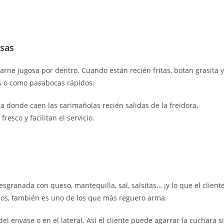
osas
carne jugosa por dentro. Cuando están recién fritas, botan grasita y
os o como pasabocas rápidos.
ja donde caen las carimañolas recién salidas de la freidora.
esco y facilitan el servicio.
anada con queso, mantequilla, sal, salsitas… ¡y lo que el client
dos, también es uno de los que más reguero arma.
del envase o en el lateral. Así el cliente puede agarrar la cuchara s