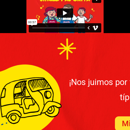
¡Nos juimos por
tí
Mi