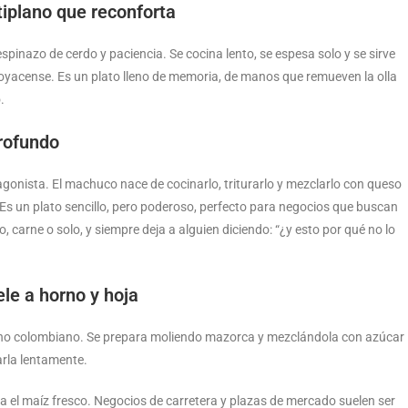
tiplano que reconforta
espinazo de cerdo y paciencia. Se cocina lento, se espesa solo y se sirve
diboyacense. Es un plato lleno de memoria, de manos que remueven la olla
.
profundo
agonista. El machuco nace de cocinarlo, triturarlo y mezclarlo con queso
Es un plato sencillo, pero poderoso, perfecto para negocios que buscan
, carne o solo, y siempre deja a alguien diciendo: “¿y esto por qué no lo
ele a horno y hoja
ierno colombiano. Se prepara moliendo mazorca y mezclándola con azúcar
arla lentamente.
o da el maíz fresco. Negocios de carretera y plazas de mercado suelen ser