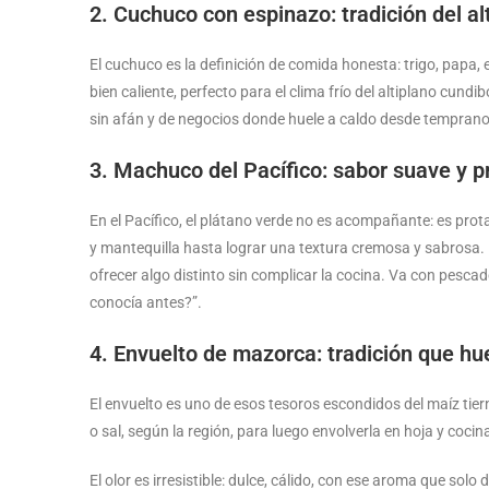
2. Cuchuco con espinazo: tradición del al
El cuchuco es la definición de comida honesta: trigo, papa, 
bien caliente, perfecto para el clima frío del altiplano cun
sin afán y de negocios donde huele a caldo desde temprano
3. Machuco del Pacífico: sabor suave y 
En el Pacífico, el plátano verde no es acompañante: es prot
y mantequilla hasta lograr una textura cremosa y sabrosa. 
ofrecer algo distinto sin complicar la cocina. Va con pescado
conocía antes?”.
4. Envuelto de mazorca: tradición que hu
El envuelto es uno de esos tesoros escondidos del maíz t
o sal, según la región, para luego envolverla en hoja y cocin
El olor es irresistible: dulce, cálido, con ese aroma que sol