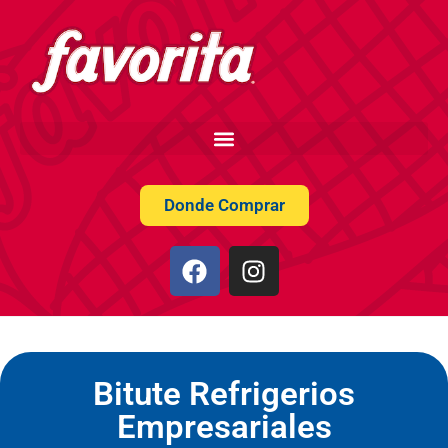
Donde Comprar
Bitute Refrigerios
Empresariales